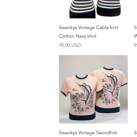
Brzi pregled
Swankys Vintage Cable knit
S
Cotton Navy shirt
W
Cijena
C
95,00 USD
9
Brzi pregled
Swankys Vintage Swordfish
S