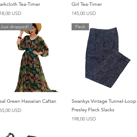
arkcloth Tea-Timer
Girl Tea-Timer
ijena
Cijena
18,00 USD
145,00 USD
Just dropped!
Fleck
Brzi pregled
Brzi pregled
eal Green Hawaiian Caftan
Swankys Vintage Tunnel-Loop
Presley Fleck Slacks
ijena
65,00 USD
Cijena
198,00 USD