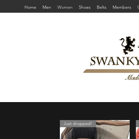
Home
Men
Women
Shoes
Belts
Members
Just dropped!