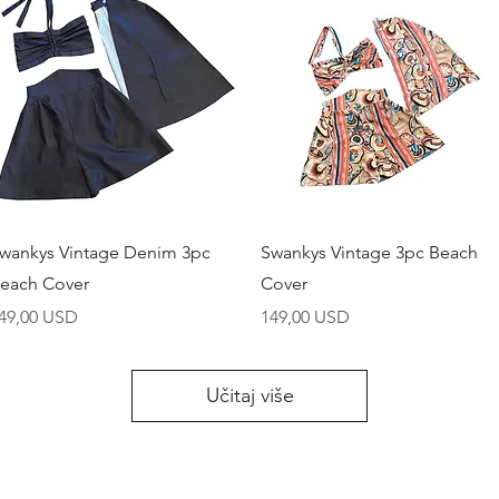
Brzi pregled
Brzi pregled
wankys Vintage Denim 3pc
Swankys Vintage 3pc Beach
each Cover
Cover
ijena
Cijena
49,00 USD
149,00 USD
Učitaj više