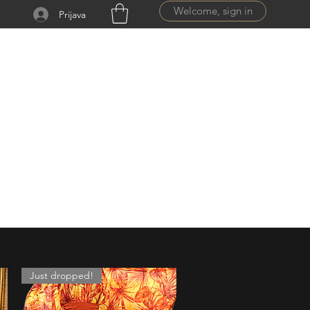
Welcome, sign in
Prijava
ail.com
Just dropped!