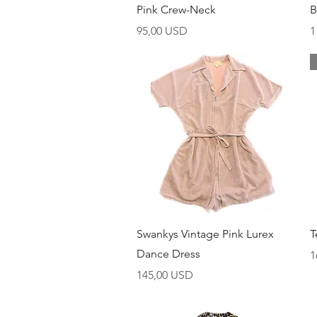
Pink Crew-Neck
B
Cijena
C
95,00 USD
1
Brzi pregled
Swankys Vintage Pink Lurex
T
Dance Dress
C
1
Cijena
145,00 USD