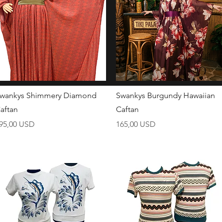
Trenutačno nemamo proizvoda za
prikaz.
Brzi pregled
Brzi pregled
wankys Shimmery Diamond
Swankys Burgundy Hawaiian
aftan
Caftan
ijena
Cijena
95,00 USD
165,00 USD