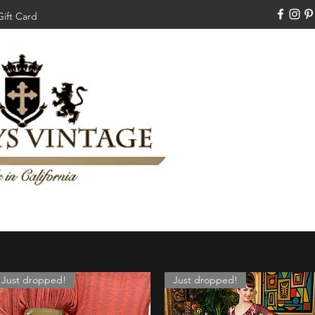
Gift Card
310-308-3970
Swankysvintage1994@gm
Just dropped!
Just dropped!