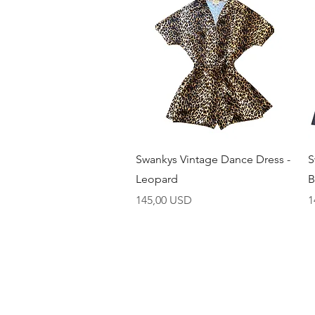
Brzi pregled
Swankys Vintage Dance Dress -
S
Leopard
B
Cijena
C
145,00 USD
1