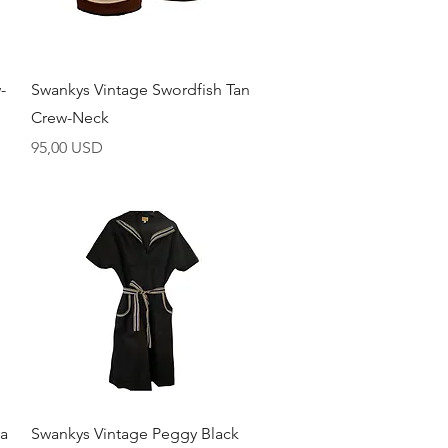
Brzi pregled
-
Swankys Vintage Swordfish Tan
Crew-Neck
Cijena
95,00 USD
Brzi pregled
la
Swankys Vintage Peggy Black