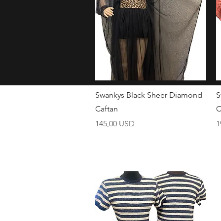
Brzi pregled
Swankys Black Sheer Diamond
S
Caftan
C
Cijena
C
145,00 USD
1