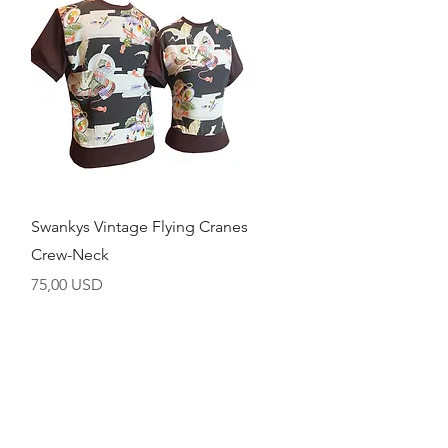
Brzi pregled
Swankys Vintage Flying Cranes
Crew-Neck
Cijena
75,00 USD