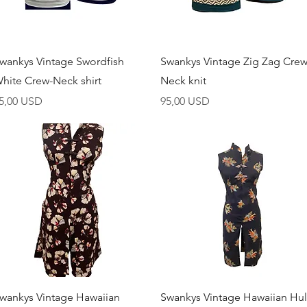
Brzi pregled
Brzi pregled
wankys Vintage Swordfish
Swankys Vintage Zig Zag Crew
hite Crew-Neck shirt
Neck knit
ijena
Cijena
5,00 USD
95,00 USD
Brzi pregled
Brzi pregled
wankys Vintage Hawaiian
Swankys Vintage Hawaiian Hu